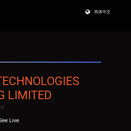
简体中文
TECHNOLOGIES
 LIMITED
HK
See Live