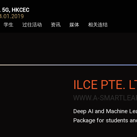
学生
过往活动
资讯
媒体
相关连结
ILCE PTE. L
WWW.A-SMARTLEA
Deep AI and Machine Lea
Package for students an