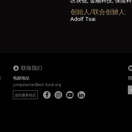
区块链, 金融科技, 保险
创始人/联合创辧人:
Adolf Tsai
联络我们
者
电邮地址
切
。
jumpstarter@ent-fund.org
追踪最新动态