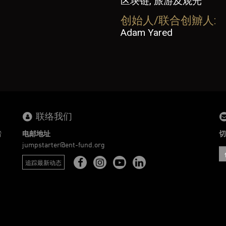
区块链, 旅游及观光
创始人/联合创辧人:
Adam Yared
联络我们
者
电邮地址
切
。
jumpstarter@ent-fund.org
追踪最新动态