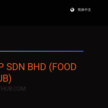
简体中文
 SDN BHD (FOOD
UB)
THUB.COM