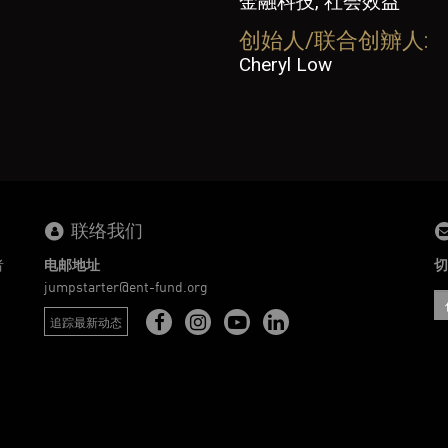
金融科技, 社会效益
创始人/联合创辧人:
Cheryl Low
联络我们
者
电邮地址
切
。
jumpstarter@ent-fund.org
追踪最新动态