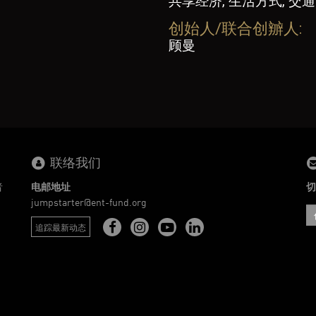
共享经济, 生活方式, 交通
创始人/联合创辧人:
顾曼
联络我们
者
电邮地址
切
。
jumpstarter@ent-fund.org
追踪最新动态