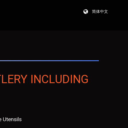
简体中文
TLERY INCLUDING
 Utensils