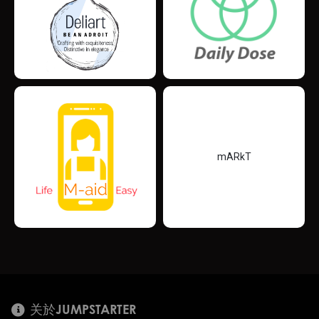
mARkT
关於JUMPSTARTER