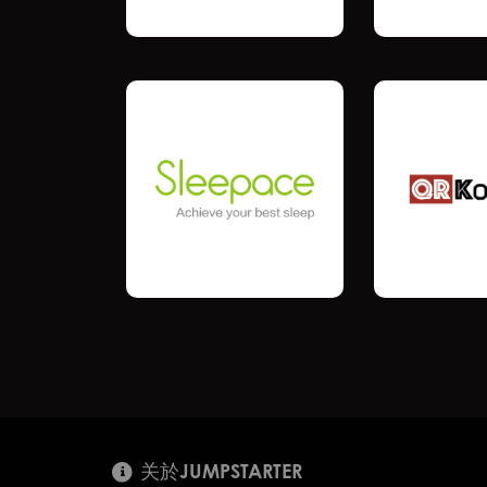
关於JUMPSTARTER