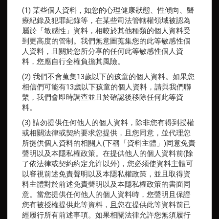
(1) 某些個人資料，如您的心理健康狀態、性傾向、醫
療紀錄及犯罪紀錄等，在某些司法管轄權領域被認為
屬於「敏感性」資料，相較於其他種類的個人資料受
到更高度的管制。我們無意圖蒐集您的此等敏感性個
人資料，且關於您所分享的任何此等敏感性個人資
料，您應自行全權負擔其風險。
(2) 我們不會蒐集13歲以下的孩童的個人資料。如果您
相信們可能有13歲以下孩童的個人資料，請與我們聯
繫，我們會即時調查並且於確認後移除任何此等資
料。
(3) 請勿提供任何他人的個人資料，除非您有得到授權
或相關法律或契約要求您提供，且您同意，並代理您
所提供個人資料的相關人(下稱「資料主體」)同意免責
聲明以及本隱私權政策。在提供他人的個人資料前(除
了依法律或契約約定允许以外)，您必须使資料主體可
以審視前述免責聲明以及本隱私權政策，並且取得資
料主體對於前述免責聲明以及本隱私權政策的書面同
意。當您提供任何他人的個人資料時，您聲明且保證
您有被授權提供此等資料，且您在提供此等資料前已
經履行所有前述事項。如果相關法律允許您無須履行