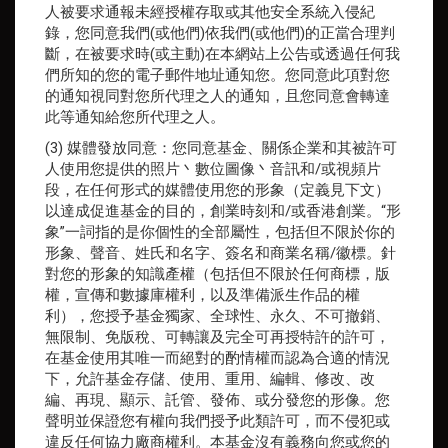
人被要求通報未經授權存取或其他安全系統入侵紀
錄，您同意我們(或他們)依我們(或他們)的正當合理判
斷，在被要求時(或主動)在本網站上公告或透過任何我
們所知的您的電子郵件地址通知您。您同意此項對您
的通知視同對您所代理之人的通知，且您同意會轉達
此等通知給您所代理之人。
(3) 媒體發放同意：您同意基金、關係企業和其被許可
人使用您提供的照片丶數位圖像丶音訊和/或視頻片
段，在任何形式的媒體使用您的形象（定義見下文）
以達成促進基金的目的，創業時刻和/或香港創業。“形
象”一詞指的是你個性的全部屬性，包括但不限於你的
形象、聲音、姓氏和名字、簽名和商業名稱/徽標。針
對您的形象的知識產權（包括但不限於任何商標，版
權，宣傳和數據庫權利，以及準備派生作品的權
利），您授予基金獨家、全球性、永久、不可撤銷、
無限制、免版稅、可轉讓及完全可再授特許的許可，
在基金使用其唯一而絕對的酌情權而認為合適的情況
下，允許基金存儲、使用、重用、編輯、修改、改
編、再現、顯示、託管、發佈、或分發您的形像。您
聲明並保證您有權向我們授予此類許可，而不侵犯或
違反任何協力廠商權利。本基金沒有義務向您或您的