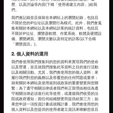
歷、以及評論等內容(下稱「使用者建立內容」)給我
們。
我們會記錄並且保留在本網站上的瀏覽紀錄，包括且
不限於您的IP位址以及瀏覽行為模式。此外，我們會蒐
集有關於本網站以及本網站訪客的統計資料，包括且
不限於IP位址、瀏覽器軟體、作業系統、軟體及硬體設
備、瀏覽網頁、瀏覽次數以及特定的訪客(以下合稱
「瀏覽資訊」)。
2. 個人資料的運用
我們會使用我們搜集到的您的資料來實現我們的使命
以及營運，並且就我們搜集此等資料之目的進行活動
以及相關活動。尤其，我們會使用您的個人資料：來
履行我們對您的義務以及答覆您的任何問題或要求；
就有關於本網站及使用規則或政策的重要變更與您聯
繫；為了遵守相關法律或者我們有正當理由相信為遵
守相關法律必須進行此等使用，或遵循我們收受的法
院或政府通知；因任何組織變更而提供給第三方；如
果您申請一項投資計畫或就職計畫，我們會使用您的
個人資料以及您提供的使用者建立資訊來瞭解您並且