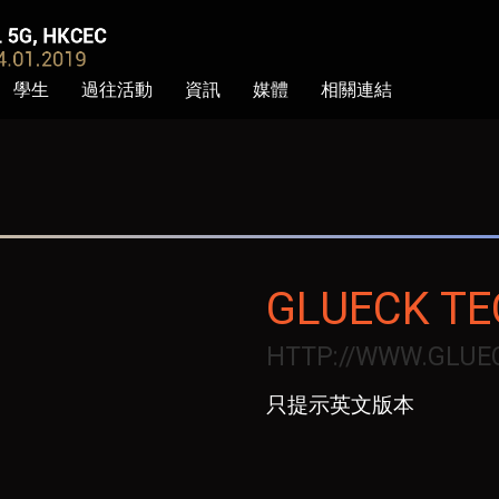
學生
過往活動
資訊
媒體
相關連結
GLUECK T
HTTP://WWW.GLUE
只提示英文版本