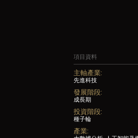
項目資料
主軸產業:
先進科技
發展階段:
成長期
投資階段:
種子輪
產業: