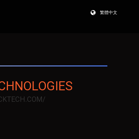
繁體中文
ECHNOLOGIES
CKTECH.COM/