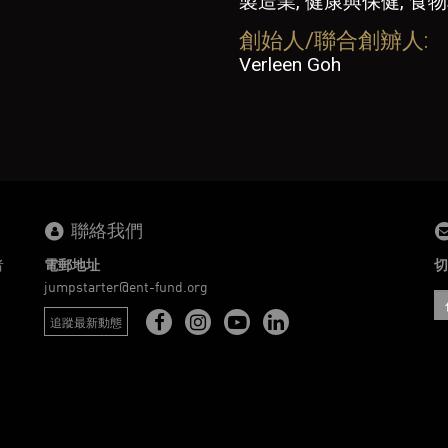
製造業, 健康與保健, 食
創始人/聯合創辧人:
Verleen Goh
聯絡我們
者
電郵地址
切
。
jumpstarter@ent-fund.org
追蹤最新動態