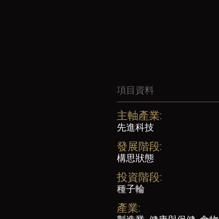
項目資料
主軸產業:
先進科技
發展階段:
構思狀態
投資階段:
種子輪
產業: