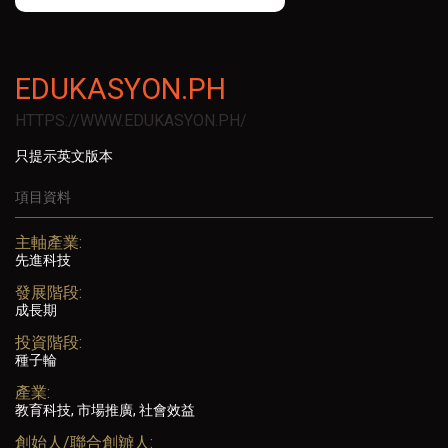
EDUKASYON.PH
HTTPS://WWW.EDUKASYON.PH/
只提示英文版本
項目資料
主軸產業:
先進科技
發展階段:
成長期
投資階段:
種子輪
產業:
教育科技, 市場推廣, 社會效益
創始人/聯合創辧人: