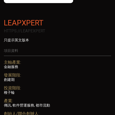
LEAPXPERT
HTTPS://LEAP.EXPERT
只提示英文版本
項目資料
主軸產業:
金融服務
發展階段:
創建期
投資階段:
種子輪
產業:
傳訊, 軟件營運服務, 都市流動
創始人/聯合創辧人: