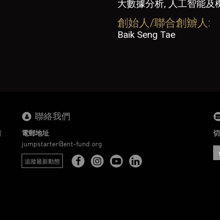
大數據分析, 人工智能及
創始人/聯合創辧人:
Baik Seng Tae
聯絡我們
者
電郵地址
切
。
jumpstarter@ent-fund.org
追蹤最新動態