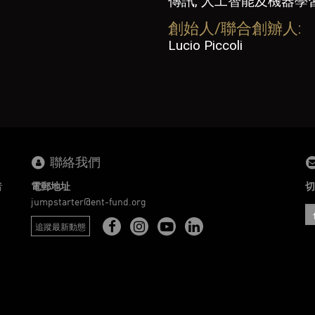
傳訊, 人工智能及機器學習
創始人/聯合創辧人:
Lucio Piccoli
聯絡我們
者
電郵地址
切
。
jumpstarter@ent-fund.org
追蹤最新動態