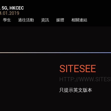
學生
過往活動
資訊
媒體
相關連結
SITESEE
HTTP://WWW.SITES
只提示英文版本