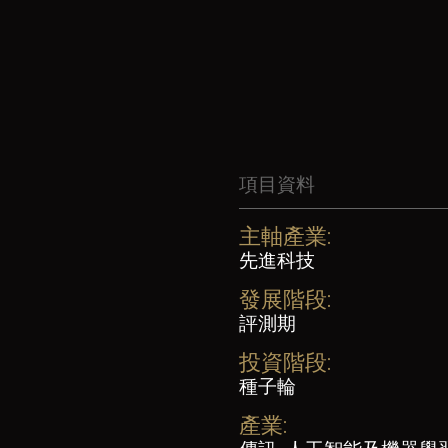
項目資料
主軸產業:
先進科技
發展階段:
評測期
投資階段:
種子輪
產業: