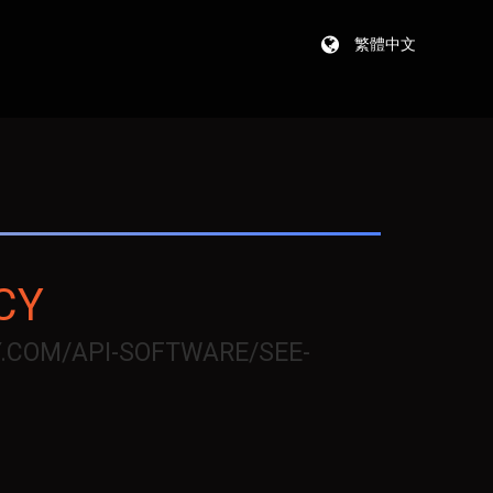
繁體中文
CY
COM/API-SOFTWARE/SEE-