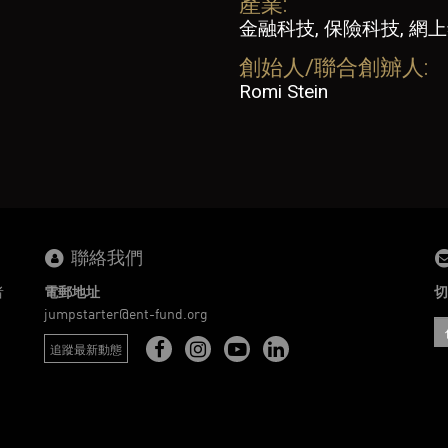
產業:
金融科技, 保險科技, 網
創始人/聯合創辧人:
Romi Stein
聯絡我們
者
電郵地址
切
。
jumpstarter@ent-fund.org
追蹤最新動態