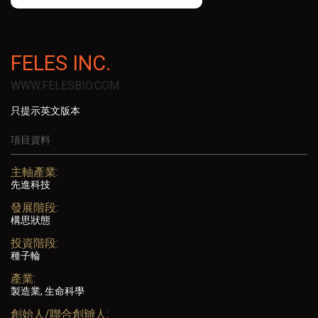
FELES INC.
WWW.FELESBIO.COM
只提示英文版本
項目資料
主軸產業:
先進科技
發展階段:
構思狀態
投資階段:
種子輪
產業:
製造業, 生命科學
創始人/聯合創辧人: