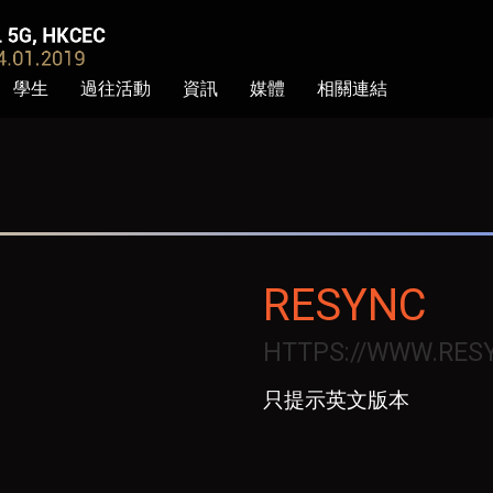
學生
過往活動
資訊
媒體
相關連結
RESYNC
HTTPS://WWW.RES
只提示英文版本