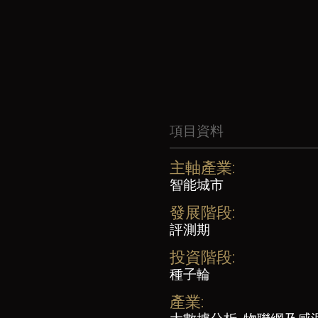
項目資料
主軸產業:
智能城市
發展階段:
評測期
投資階段:
種子輪
產業: