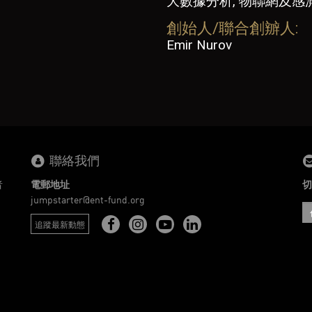
大數據分析, 物聯網及感
創始人/聯合創辧人:
Emir Nurov
聯絡我們
者
電郵地址
切
。
jumpstarter@ent-fund.org
追蹤最新動態