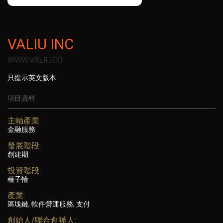
VALIU INC
WWW.VALIU.CO
只提示英文版本
項目資料
主軸產業:
金融服務
發展階段:
創建期
投資階段:
種子輪
產業:
區塊鏈, 軟件營運服務, 支付
創始人/聯合創辧人: