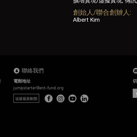
擴增實境/虛擬實境, 傳訊
創始人/聯合創辧人:
Albert Kim
聯絡我們
者
電郵地址
切
。
jumpstarter@ent-fund.org
追蹤最新動態