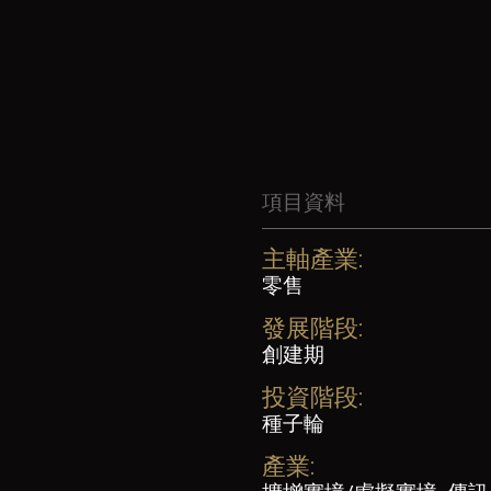
項目資料
主軸產業:
零售
發展階段:
創建期
投資階段:
種子輪
產業: