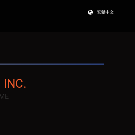
繁體中文
 INC.
.ME