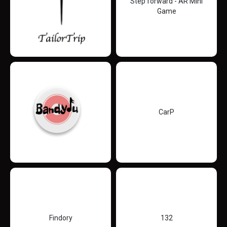
Step forward - AR Mini
Game
CarP
Findory
132