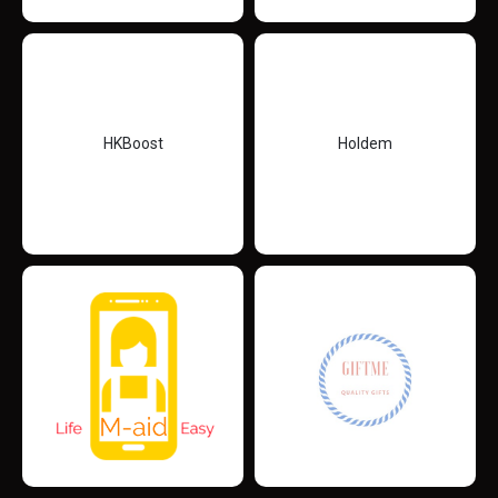
HKBoost
Holdem