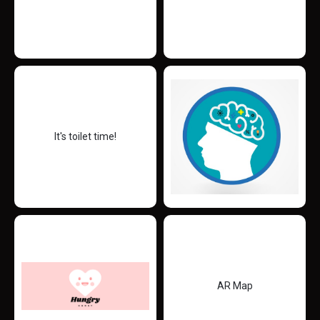
It's toilet time!
AR Map