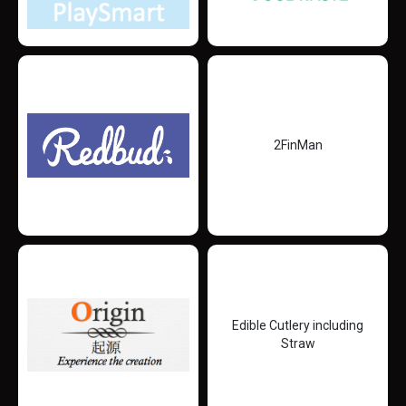
2FinMan
Edible Cutlery including
Straw