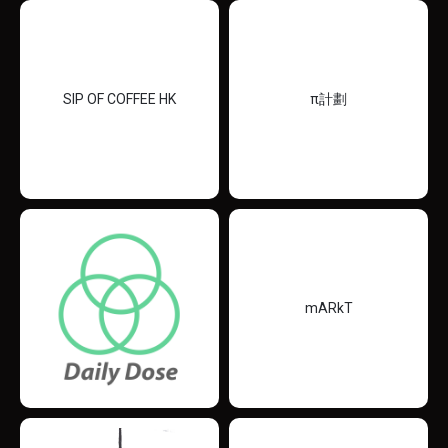
SIP OF COFFEE HK
π計劃
mARkT