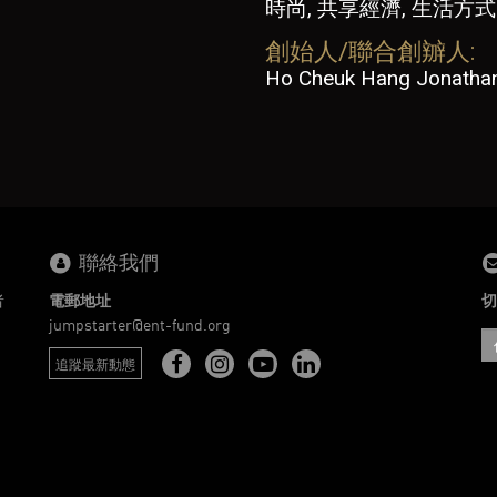
時尚, 共享經濟, 生活方式
創始人/聯合創辧人:
Ho Cheuk Hang Jonatha
聯絡我們
者
電郵地址
切
。
jumpstarter@ent-fund.org
追蹤最新動態