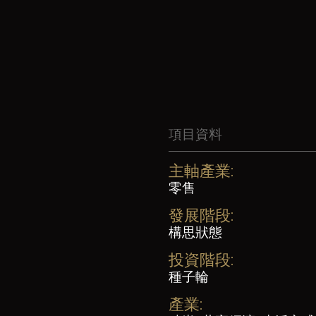
項目資料
主軸產業:
零售
發展階段:
構思狀態
投資階段:
種子輪
產業: