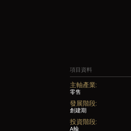
項目資料
主軸產業:
零售
發展階段:
創建期
投資階段:
A輪