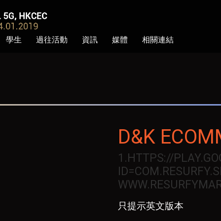
學生
過往活動
資訊
媒體
相關連結
D&K ECOM
1.HTTPS://PLAY.G
ID=COM.RESURFY.S
WWW.RESURFYMAR
只提示英文版本