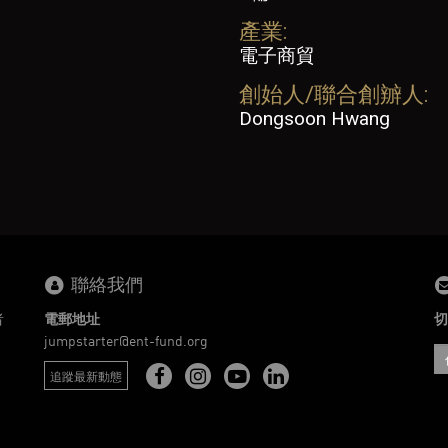
產業:
電子商貿
創始人/聯合創辧人:
Dongsoon Hwang
聯絡我們
者
電郵地址
切
。
jumpstarter@ent-fund.org
追蹤最新動態