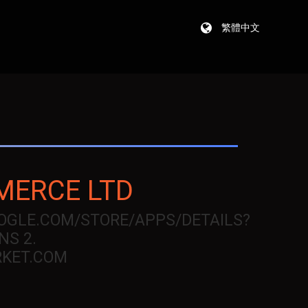
繁體中文
MERCE LTD
OOGLE.COM/STORE/APPS/DETAILS?
NS 2.
KET.COM