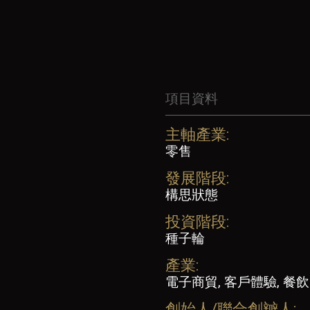
項目資料
主軸產業:
零售
發展階段:
構思狀態
投資階段:
種子輪
產業:
電子商貿, 客戶體驗, 餐飲
創始人/聯合創辧人: