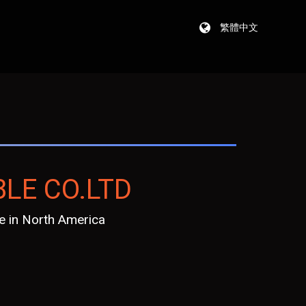
繁體中文
BLE CO.LTD
e in North America