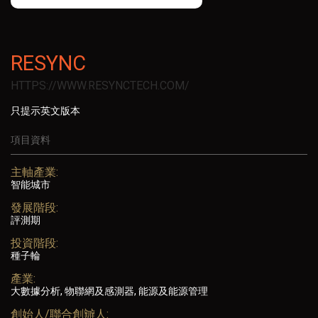
RESYNC
HTTPS://WWW.RESYNCTECH.COM/
只提示英文版本
項目資料
主軸產業:
智能城市
發展階段:
評測期
投資階段:
種子輪
產業:
大數據分析, 物聯網及感測器, 能源及能源管理
創始人/聯合創辧人: