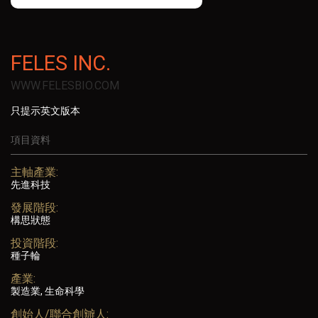
FELES INC.
WWW.FELESBIO.COM
只提示英文版本
項目資料
主軸產業:
先進科技
發展階段:
構思狀態
投資階段:
種子輪
產業:
製造業, 生命科學
創始人/聯合創辧人: