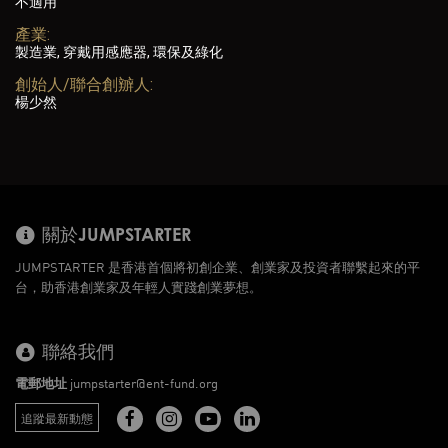
不適用
產業:
製造業, 穿戴用感應器, 環保及綠化
創始人/聯合創辧人:
楊少然
關於JUMPSTARTER
JUMPSTARTER 是香港首個將初創企業、創業家及投資者聯繫起來的平
台，助香港創業家及年輕人實踐創業夢想。
聯絡我們
電郵地址
jumpstarter@ent-fund.org
追蹤最新動態